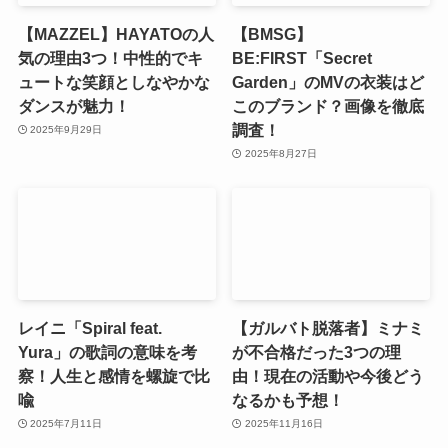
【MAZZEL】HAYATOの人
【BMSG】
気の理由3つ！中性的でキ
BE:FIRST「Secret
ュートな笑顔としなやかな
Garden」のMVの衣装はど
ダンスが魅力！
このブランド？画像を徹底
調査！
2025年9月29日
2025年8月27日
レイニ「Spiral feat.
【ガルバト脱落者】ミナミ
Yura」の歌詞の意味を考
が不合格だった3つの理
察！人生と感情を螺旋で比
由！現在の活動や今後どう
喩
なるかも予想！
2025年7月11日
2025年11月16日