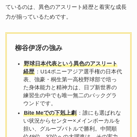
ているのは、異色のアスリート経歴と着実な成長
力が揃っているためです。
柳谷伊冴の強み
野球日本代表という異色のアスリート
経歴
：U14ポニーアジア選手権の日本代
表、強豪・桐生第一高校野球部で培っ
た身体能力と精神力は、日プ新世界の
練習生の中でも唯一無二のバックグラ
ウンドです。
Bite Meでの下剋上劇
：誰にも選ばれな
い状況からセンター×メインボーカルを
担い、グループバトルで勝利。中間順
位48位→37位への大躍進は、その実力