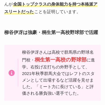
んが
全国トップクラスの身体能力を持つ本格派ア
スリートだった
ことを証明しています。
柳谷伊冴は強豪・桐生第一高校野球部で活躍
柳谷伊冴さんは高校で群馬県の野球名
桐生第一高校の野球部
門校・
に進
学。右投げ左打ちの外野手として、
2021年秋季群馬大会ではレフトのスタ
メンとして出場するなど活躍を見せま
した。「ミート力に長けている」と評
価される勝負強い選手でした。