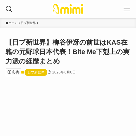
ホーム
日プ新世界
【日プ新世界】柳谷伊冴の前世はKAS在
籍の元野球日本代表！Bite Me下剋上の実
力派の経歴まとめ
広告
2026年6月6日
日プ新世界