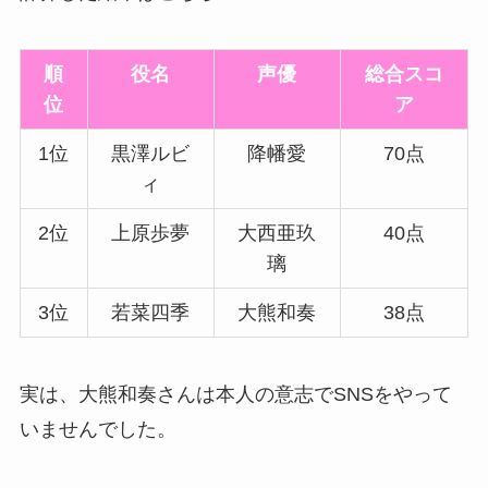
順
役名
声優
総合スコ
位
ア
1位
黒澤ルビ
降幡愛
70点
ィ
2位
上原歩夢
大西亜玖
40点
璃
3位
若菜四季
大熊和奏
38点
実は、大熊和奏さんは本人の意志でSNSをやって
いませんでした。