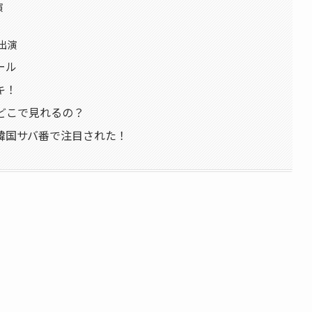
演
出演
ール
キ！
界」はどこで見れるの？
韓国サバ番で注目された！