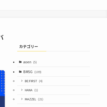
バ
カテゴリー
aoen
(5)
BMSG
(109)
BE:FIRST
(4)
HANA
(1)
MAZZEL
(21)