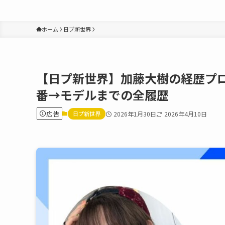
ホーム
日プ新世界
【日プ新世界】加藤大樹の経歴プ
番→モデルまでの全履歴
広告
日プ新世界
2026年1月30日
2026年4月10日