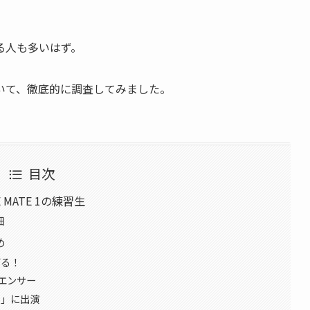
る人も多いはず。
いて、徹底的に調査してみました。
目次
MATE 1の練習生
細
め
ズる！
エンサー
ト」に出演