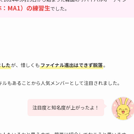
通称：MA1）の練習生
でした。
ました
が、惜しくも
ファイナル進出はできず脱落
。
キルもあることから人気メンバーとして注目されました。
注目度と知名度が上がったよ！