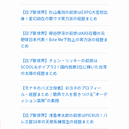
【日プ新世界】杉山竜司の前世はEXPG大宮校出
身！変幻自在の歌ウマ実力派の経歴まとめ
【日プ新世界】柳谷伊冴の前世はKAS在籍の元
野球日本代表！Bite Me下剋上の実力派の経歴ま
とめ
【日プ新世界】チェン・リッキーの前世は
SCOOL＆ボイプラ2！国内投票1位に輝いた台湾
の太陽の経歴まとめ
【モナキのバズ立役者】おヨネのプロフィー
ル・経歴まとめ｜歌声で人を惹きつける”オーデ
ィション首席”の素顔
【日プ新世界】浅香孝太郎の前世はPICKUS！バ
レエ歴16年の天使系練習生の経歴まとめ