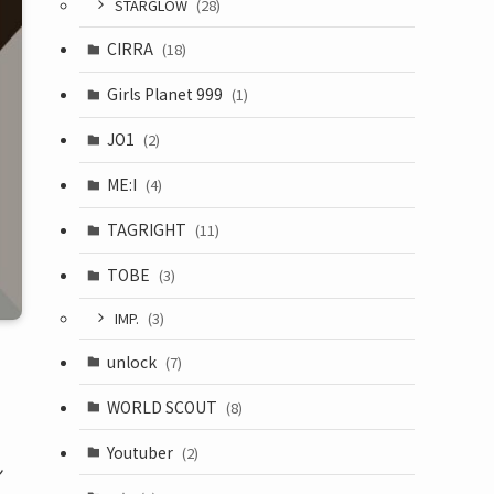
STARGLOW
(28)
CIRRA
(18)
Girls Planet 999
(1)
JO1
(2)
ME:I
(4)
TAGRIGHT
(11)
TOBE
(3)
IMP.
(3)
unlock
(7)
WORLD SCOUT
(8)
Youtuber
(2)
ン