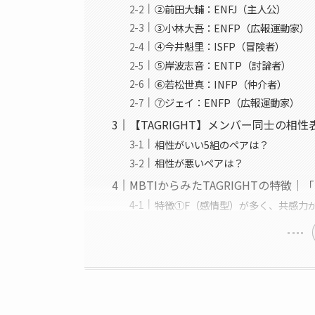
②前田大輔：ENFJ（主人公）
③小林大吾：ENFP（広報運動家）
④今井魁里：ISFP（冒険者）
⑤岸波志音：ENTP（討論者）
⑥若松世真：INFP（仲介者）
⑦ジェイ：ENFP（広報運動家）
【TAGRIGHT】メンバー同士の相性
相性がいい5組のペアは？
相性が悪いペアは？
MBTIからみたTAGRIGHTの特
特徴①F（感情型）が多く、共感力