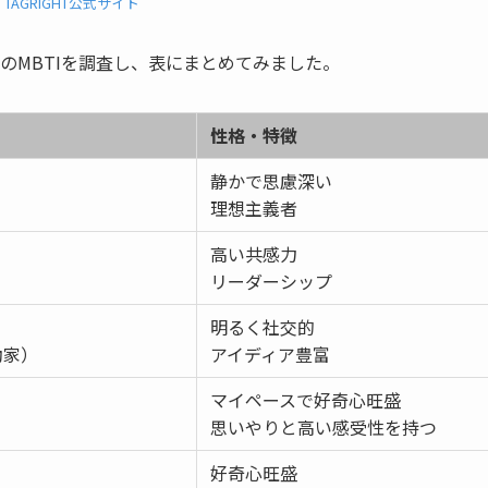
：
TAGRIGHT公式サイト
人のMBTIを調査し、表にまとめてみました。
性格・特徴
静かで思慮深い
）
理想主義者
高い共感力
）
リーダーシップ
明るく社交的
動家）
アイディア豊富
マイペースで好奇心旺盛
）
思いやりと高い感受性を持つ
好奇心旺盛