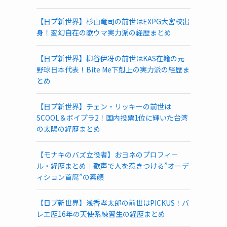
【日プ新世界】杉山竜司の前世はEXPG大宮校出
身！変幻自在の歌ウマ実力派の経歴まとめ
【日プ新世界】柳谷伊冴の前世はKAS在籍の元
野球日本代表！Bite Me下剋上の実力派の経歴ま
とめ
【日プ新世界】チェン・リッキーの前世は
SCOOL＆ボイプラ2！国内投票1位に輝いた台湾
の太陽の経歴まとめ
【モナキのバズ立役者】おヨネのプロフィー
ル・経歴まとめ｜歌声で人を惹きつける”オーデ
ィション首席”の素顔
【日プ新世界】浅香孝太郎の前世はPICKUS！バ
レエ歴16年の天使系練習生の経歴まとめ