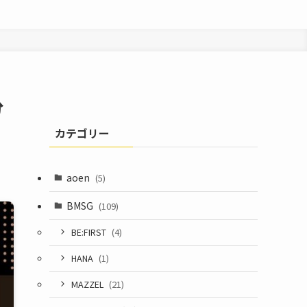
分
カテゴリー
aoen
(5)
BMSG
(109)
BE:FIRST
(4)
HANA
(1)
MAZZEL
(21)