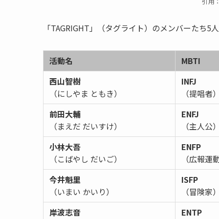
引用
「TAGRIGHT」（タグライト）のメンバーたち5
活動名
MBTI
西山智樹
INFJ
（にしやま ともき）
（提唱者
前田大輔
ENFJ
（まえだ だいすけ）
（主人公
小林大吾
ENFP
（こばやし だいご）
（広報運
今井魁里
ISFP
（いまい かいり）
（冒険家
岸波志音
ENTP