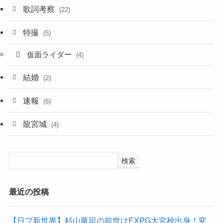
歌詞考察
(22)
特撮
(5)
仮面ライダー
(4)
結婚
(2)
速報
(6)
龍宮城
(4)
検索
最近の投稿
【日プ新世界】杉山竜司の前世はEXPG大宮校出身！変