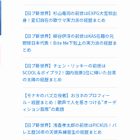
【日プ新世界】杉山竜司の前世はEXPG大宮校出
身！変幻自在の歌ウマ実力派の経歴まとめ
【日プ新世界】柳谷伊冴の前世はKAS在籍の元
野球日本代表！Bite Me下剋上の実力派の経歴ま
とめ
【日プ新世界】チェン・リッキーの前世は
SCOOL＆ボイプラ2！国内投票1位に輝いた台湾
の太陽の経歴まとめ
【モナキのバズ立役者】おヨネのプロフィー
ル・経歴まとめ｜歌声で人を惹きつける”オーデ
ィション首席”の素顔
【日プ新世界】浅香孝太郎の前世はPICKUS！バ
レエ歴16年の天使系練習生の経歴まとめ