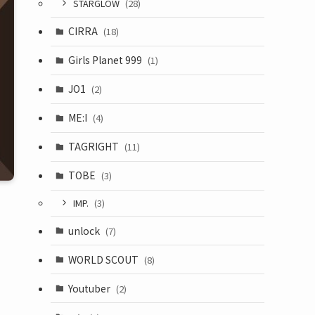
STARGLOW
(28)
CIRRA
(18)
Girls Planet 999
(1)
JO1
(2)
ME:I
(4)
TAGRIGHT
(11)
TOBE
(3)
IMP.
(3)
unlock
(7)
WORLD SCOUT
(8)
Youtuber
(2)