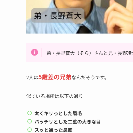
弟・長野蒼大（そら）さんと兄・長野凌
5歳差の兄弟
2人は
なんだそうです。
似ている場所は以下の通り
太くキリっとした眉毛
パッチリとした二重の大きな目
スッと通った鼻筋