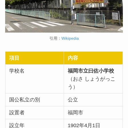
引用：
Wikipedia
項目
内容
学校名
福岡市立曰佐小学校
（おさ しょうがっこ
う）
国公私立の別
公立
設置者
福岡市
設立年
1902年4月1日