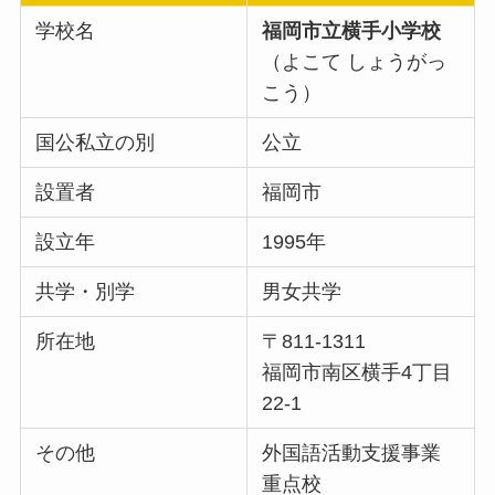
学校名
福岡市立横手小学校
（よこて しょうがっ
こう）
国公私立の別
公立
設置者
福岡市
設立年
1995年
共学・別学
男女共学
所在地
〒811-1311
福岡市南区横手4丁目
22-1
その他
外国語活動支援事業
重点校