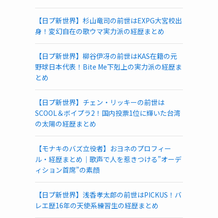
【日プ新世界】杉山竜司の前世はEXPG大宮校出
身！変幻自在の歌ウマ実力派の経歴まとめ
【日プ新世界】柳谷伊冴の前世はKAS在籍の元
野球日本代表！Bite Me下剋上の実力派の経歴ま
とめ
【日プ新世界】チェン・リッキーの前世は
SCOOL＆ボイプラ2！国内投票1位に輝いた台湾
の太陽の経歴まとめ
【モナキのバズ立役者】おヨネのプロフィー
ル・経歴まとめ｜歌声で人を惹きつける”オーデ
ィション首席”の素顔
【日プ新世界】浅香孝太郎の前世はPICKUS！バ
レエ歴16年の天使系練習生の経歴まとめ