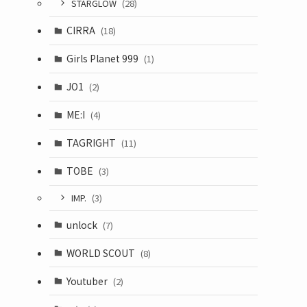
STARGLOW
(28)
CIRRA
(18)
Girls Planet 999
(1)
JO1
(2)
ME:I
(4)
TAGRIGHT
(11)
TOBE
(3)
IMP.
(3)
unlock
(7)
WORLD SCOUT
(8)
Youtuber
(2)