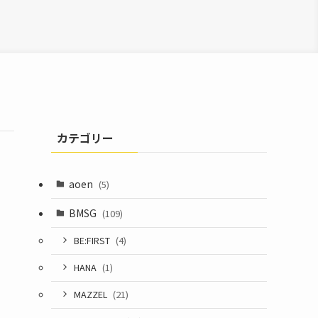
カテゴリー
aoen
(5)
BMSG
(109)
BE:FIRST
(4)
HANA
(1)
MAZZEL
(21)